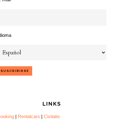
dioma
LINKS
ooking
|
Rentalcars
|
Civitatis