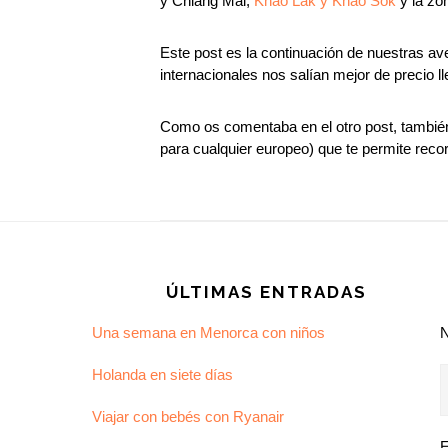
y Chiang Mai,
Khao Lak y Khao Sok
y la zo
Este post es la continuación de nuestras a
internacionales nos salían mejor de precio l
Como os comentaba en el otro post, también 
para cualquier europeo) que te permite rec
Footer
ÚLTIMAS ENTRADAS
Una semana en Menorca con niños
Holanda en siete días
Viajar con bebés con Ryanair
E