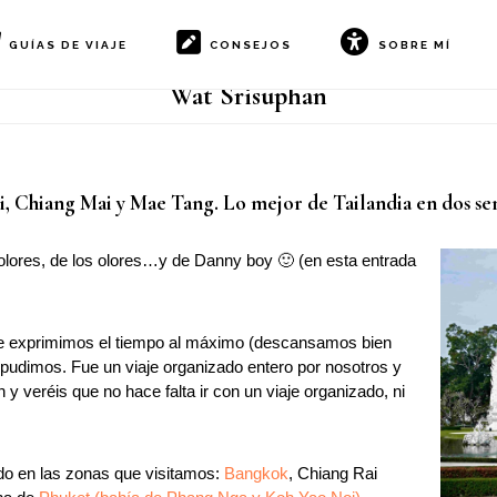
GUÍAS DE VIAJE
CONSEJOS
SOBRE MÍ
Wat Srisuphan
, Chiang Mai y Mae Tang. Lo mejor de Tailandia en dos se
 colores, de los olores…y de Danny boy 🙂 (en esta entrada
ue exprimimos el tiempo al máximo (descansamos bien
pudimos. Fue un viaje organizado entero por nosotros y
n y veréis que no hace falta ir con un viaje organizado, ni
ido en las zonas que visitamos:
Bangkok
, Chiang Rai