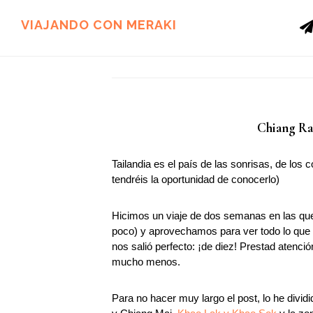
Ir
Ir
al
al
VIAJANDO CON MERAKI
contenido
pie
principal
de
página
Chiang Rai
Tailandia es el país de las sonrisas, de los
tendréis la oportunidad de conocerlo)
Hicimos un viaje de dos semanas en las q
poco) y aprovechamos para ver todo lo que 
nos salió perfecto: ¡de diez! Prestad atenció
mucho menos.
Para no hacer muy largo el post, lo he divid