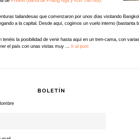
na de
Phuket (bahía de Phang Nga y Koh Yao Noi).
venturas tailandesas que comenzaron por unos días visitando Bangko
legando a la capital. Desde aquí, cogimos un vuelo interno (bastanta b
tenéis la posibilidad de venir hasta aquí en un tren-cama, con vari
orrer el país con unas vistas muy …
Ir al post
BOLETÍN
Nombre
-mail