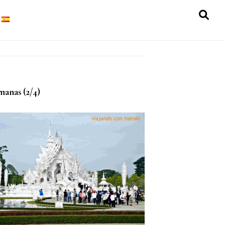
SH
OF
CO
manas (2/4)