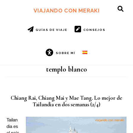
Ir
Ir
al
al
VIAJANDO CON MERAKI
SH
contenido
pie
OF
principal
de
CO
página
GUÍAS DE VIAJE
CONSEJOS
SOBRE MÍ
templo blanco
Chiang Rai, Chiang Mai y Mae Tang. Lo mejor de
Tailandia en dos semanas (2/4)
Tailan
dia es
el país