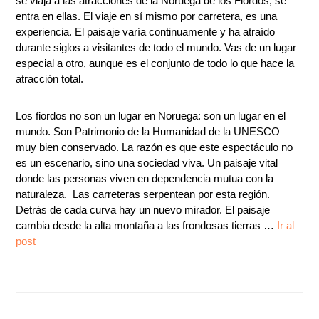
se viaja a las atracciones de la Noruega de los Fiordos, se
entra en ellas. El viaje en sí mismo ­por carretera, es una
experiencia. El paisaje varía continuamente y ha atraído
durante siglos a visitantes de todo el mundo. Vas de un lugar
especial a otro, aunque es el conjunto de todo lo que hace la
atracción total.
Los fiordos no son un lugar en Noruega: son un lugar en el
mundo. Son Patrimonio de la Humanidad de la UNESCO
muy bien conservado. La razón es que este espectáculo no
es un escenario, sino una sociedad viva. Un paisaje vital
donde las personas viven en dependencia mutua con la
naturaleza. Las carreteras serpentean por esta región.
Detrás de cada curva hay un nuevo mirador. El paisaje
cambia desde la alta montaña a las frondosas tierras …
Ir al
post
Footer