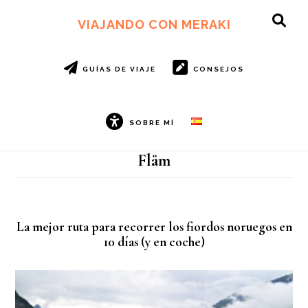
Ir
Ir
al
al
VIAJANDO CON MERAKI
SH
contenido
pie
OF
principal
de
CO
página
GUÍAS DE VIAJE
CONSEJOS
SOBRE MÍ
Flåm
La mejor ruta para recorrer los fiordos noruegos en
10 días (y en coche)