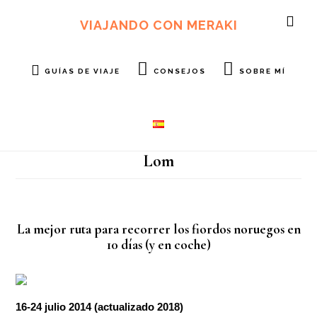
Ir
Ir
al
al
VIAJANDO CON MERAKI
SH
contenido
pie
OF
principal
de
CO
página
GUÍAS DE VIAJE
CONSEJOS
SOBRE MÍ
Lom
La mejor ruta para recorrer los fiordos noruegos en
10 días (y en coche)
16-24 julio 2014 (actualizado 2018)