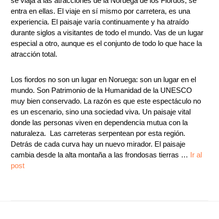
se viaja a las atracciones de la Noruega de los Fiordos, se
entra en ellas. El viaje en sí mismo ­por carretera, es una
experiencia. El paisaje varía continuamente y ha atraído
durante siglos a visitantes de todo el mundo. Vas de un lugar
especial a otro, aunque es el conjunto de todo lo que hace la
atracción total.
Los fiordos no son un lugar en Noruega: son un lugar en el
mundo. Son Patrimonio de la Humanidad de la UNESCO
muy bien conservado. La razón es que este espectáculo no
es un escenario, sino una sociedad viva. Un paisaje vital
donde las personas viven en dependencia mutua con la
naturaleza. Las carreteras serpentean por esta región.
Detrás de cada curva hay un nuevo mirador. El paisaje
cambia desde la alta montaña a las frondosas tierras …
Ir al
post
Footer