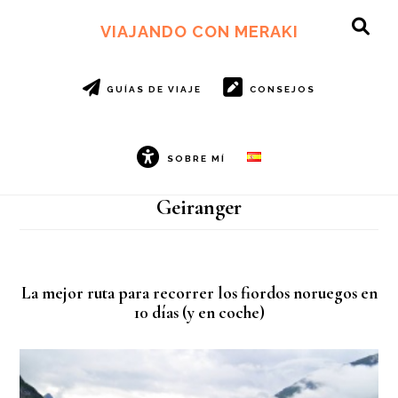
Ir
Ir
al
al
VIAJANDO CON MERAKI
SH
contenido
pie
OF
principal
de
CO
página
GUÍAS DE VIAJE
CONSEJOS
SOBRE MÍ
Geiranger
La mejor ruta para recorrer los fiordos noruegos en
10 días (y en coche)