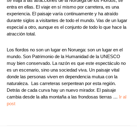
se viaja a las atracciones de la Noruega de los Fiordos, se
entra en ellas. El viaje en sí mismo ­por carretera, es una
experiencia. El paisaje varía continuamente y ha atraído
durante siglos a visitantes de todo el mundo. Vas de un lugar
especial a otro, aunque es el conjunto de todo lo que hace la
atracción total.
Los fiordos no son un lugar en Noruega: son un lugar en el
mundo. Son Patrimonio de la Humanidad de la UNESCO
muy bien conservado. La razón es que este espectáculo no
es un escenario, sino una sociedad viva. Un paisaje vital
donde las personas viven en dependencia mutua con la
naturaleza. Las carreteras serpentean por esta región.
Detrás de cada curva hay un nuevo mirador. El paisaje
cambia desde la alta montaña a las frondosas tierras …
Ir al
post
Footer