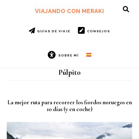
Ir
Ir
al
al
VIAJANDO CON MERAKI
SH
contenido
pie
OF
principal
de
CO
página
GUÍAS DE VIAJE
CONSEJOS
SOBRE MÍ
Púlpito
La mejor ruta para recorrer los fiordos noruegos en
10 días (y en coche)