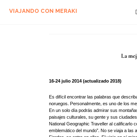
Ir
Ir
al
al
VIAJANDO CON MERAKI
contenido
pie
principal
de
página
La mej
16-24 julio 2014 (actualizado 2018)
Es difícil encontrar las palabras que describ
noruegos. Personalmente, es uno de los mej
En un solo día podrás admirar sus montañas,
paisajes culturales, su gente y sus ciudades
National Geographic Traveller al calificarlo
emblemático del mundo”. No se viaja a las a