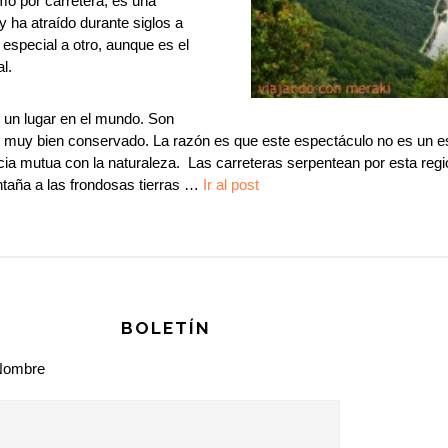
mo ­por carretera, es una
y ha atraído durante siglos a
 especial a otro, aunque es el
l.
 un lugar en el mundo. Son
uy bien conservado. La razón es que este espectáculo no es un esc
cia mutua con la naturaleza. Las carreteras serpentean por esta reg
ntaña a las frondosas tierras …
Ir al post
BOLETÍN
Nombre