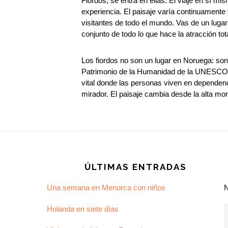
Fiordos, se entra en ellas. El viaje en sí mis
experiencia. El paisaje varía continuamente 
visitantes de todo el mundo. Vas de un lugar
conjunto de todo lo que hace la atracción tota
Los fiordos no son un lugar en Noruega: son
Patrimonio de la Humanidad de la UNESCO m
vital donde las personas viven en dependen
mirador. El paisaje cambia desde la alta mo
Footer
ÚLTIMAS ENTRADAS
Una semana en Menorca con niños
Holanda en siete días