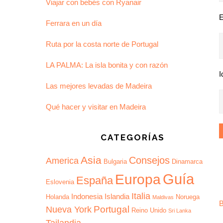
Viajar con bebés con Ryanair
E
Ferrara en un día
Ruta por la costa norte de Portugal
LA PALMA: La isla bonita y con razón
I
Las mejores levadas de Madeira
Qué hacer y visitar en Madeira
CATEGORÍAS
Asia
Consejos
America
Bulgaria
Dinamarca
Guía
Europa
España
Eslovenia
Italia
Indonesia
Islandia
Holanda
Noruega
Maldivas
B
Portugal
Nueva York
Reino Unido
Sri Lanka