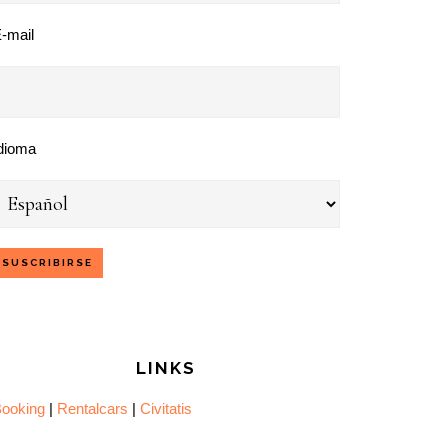
-mail
dioma
LINKS
ooking
|
Rentalcars
|
Civitatis