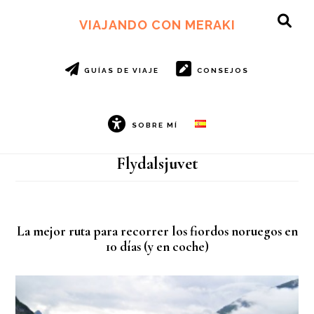
Ir
Ir
al
al
VIAJANDO CON MERAKI
SH
contenido
pie
OF
principal
de
CO
página
GUÍAS DE VIAJE
CONSEJOS
SOBRE MÍ
Flydalsjuvet
La mejor ruta para recorrer los fiordos noruegos en
10 días (y en coche)