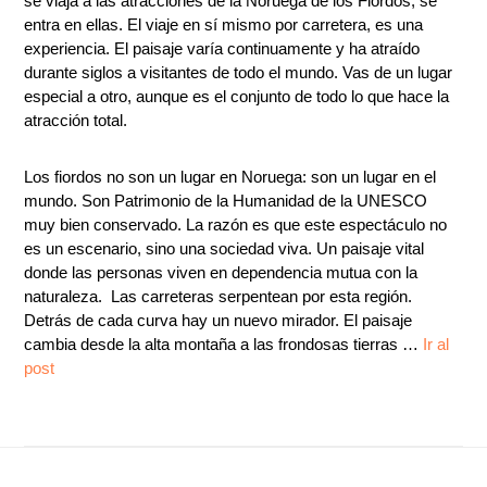
se viaja a las atracciones de la Noruega de los Fiordos, se
entra en ellas. El viaje en sí mismo ­por carretera, es una
experiencia. El paisaje varía continuamente y ha atraído
durante siglos a visitantes de todo el mundo. Vas de un lugar
especial a otro, aunque es el conjunto de todo lo que hace la
atracción total.
Los fiordos no son un lugar en Noruega: son un lugar en el
mundo. Son Patrimonio de la Humanidad de la UNESCO
muy bien conservado. La razón es que este espectáculo no
es un escenario, sino una sociedad viva. Un paisaje vital
donde las personas viven en dependencia mutua con la
naturaleza. Las carreteras serpentean por esta región.
Detrás de cada curva hay un nuevo mirador. El paisaje
cambia desde la alta montaña a las frondosas tierras …
Ir al
post
Footer