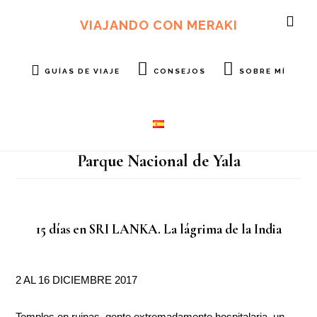
Ir
Ir
al
al
VIAJANDO CON MERAKI
SH
contenido
pie
OF
principal
de
CO
página
GUÍAS DE VIAJE
CONSEJOS
SOBRE MÍ
Parque Nacional de Yala
15 días en SRI LANKA. La lágrima de la India
2 AL 16 DICIEMBRE 2017
Templos en ruinas, gente extremadamente hospitalaria, un