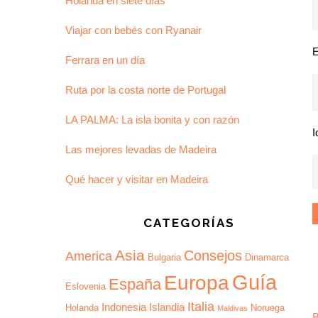
Holanda en siete días
Viajar con bebés con Ryanair
E
Ferrara en un día
Ruta por la costa norte de Portugal
LA PALMA: La isla bonita y con razón
I
Las mejores levadas de Madeira
Qué hacer y visitar en Madeira
CATEGORÍAS
Asia
Consejos
America
Bulgaria
Dinamarca
Guía
Europa
España
Eslovenia
Italia
Indonesia
Islandia
Holanda
Noruega
Maldivas
B