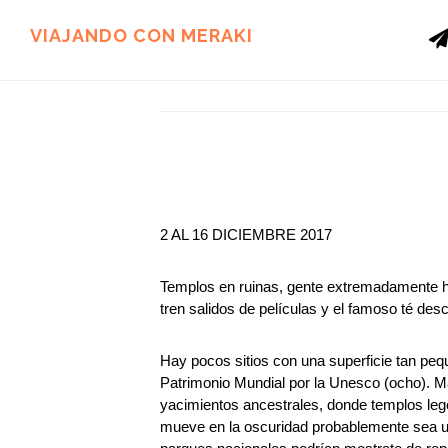
Ir
Ir
al
al
VIAJANDO CON MERAKI
contenido
pie
principal
de
página
2 AL 16 DICIEMBRE 2017
Templos en ruinas, gente extremadamente ho
tren salidos de películas y el famoso té desc
Hay pocos sitios con una superficie tan pe
Patrimonio Mundial por la Unesco (ocho). M
yacimientos ancestrales, donde templos lege
mueve en la oscuridad probablemente sea un e