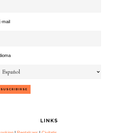
-mail
dioma
LINKS
ooking
|
Rentalcars
|
Civitatis