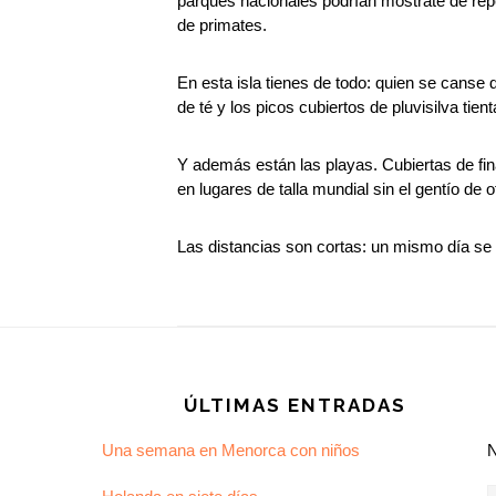
parques nacionales podrían mostrate de rep
de primates.
En esta isla tienes de todo: quien se canse d
de té y los picos cubiertos de pluvisilva ti
Y además están las playas. Cubiertas de fin
en lugares de talla mundial sin el gentío de o
Las distancias son cortas: un mismo día se
Footer
ÚLTIMAS ENTRADAS
Una semana en Menorca con niños