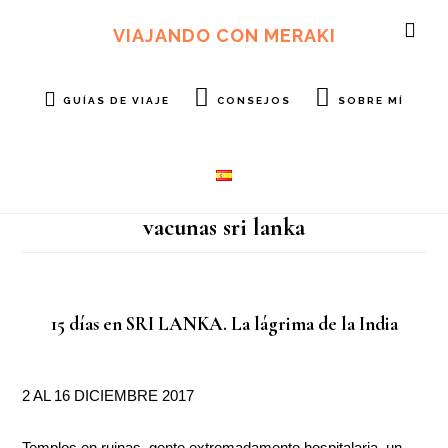
Ir
Ir
al
al
VIAJANDO CON MERAKI
SH
contenido
pie
OF
principal
de
CO
página
GUÍAS DE VIAJE
CONSEJOS
SOBRE MÍ
vacunas sri lanka
15 días en SRI LANKA. La lágrima de la India
2 AL 16 DICIEMBRE 2017
Templos en ruinas, gente extremadamente hospitalaria, un