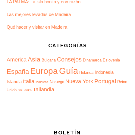
LA PALMA: La isla bonita y con razón
Las mejores levadas de Madeira
Qué hacer y visitar en Madeira
CATEGORÍAS
Asia
Consejos
America
Bulgaria
Dinamarca
Eslovenia
Guía
Europa
España
Indonesia
Holanda
Portugal
Italia
Nueva York
Islandia
Noruega
Reino
Maldivas
Tailandia
Unido
Sri Lanka
BOLETÍN