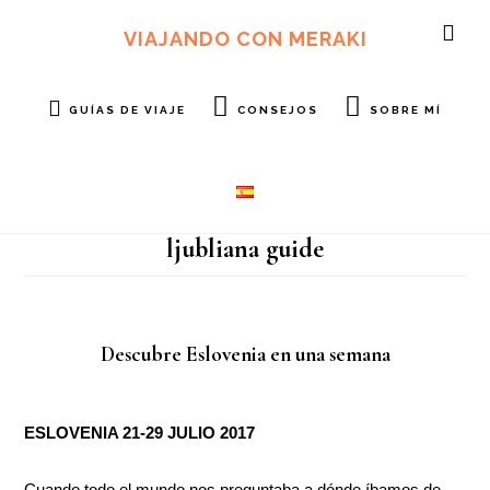
Ir
Ir
al
al
VIAJANDO CON MERAKI
SH
contenido
pie
OF
principal
de
CO
página
GUÍAS DE VIAJE
CONSEJOS
SOBRE MÍ
ljubliana guide
Descubre Eslovenia en una semana
ESLOVENIA 21-29 JULIO 2017
Cuando todo el mundo nos preguntaba a dónde íbamos de