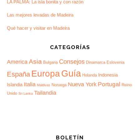
LA PALMA: La isla bonita y con razón
Las mejores levadas de Madeira
Qué hacer y visitar en Madeira
CATEGORÍAS
Asia
Consejos
America
Bulgaria
Dinamarca
Eslovenia
Guía
Europa
España
Indonesia
Holanda
Portugal
Italia
Nueva York
Islandia
Noruega
Reino
Maldivas
Tailandia
Unido
Sri Lanka
BOLETÍN