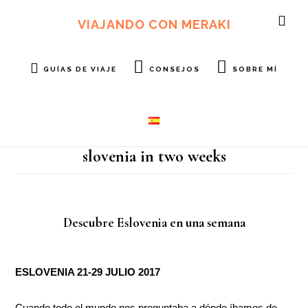
Ir
Ir
al
al
VIAJANDO CON MERAKI
SH
contenido
pie
OF
principal
de
CO
página
GUÍAS DE VIAJE
CONSEJOS
SOBRE MÍ
slovenia in two weeks
Descubre Eslovenia en una semana
ESLOVENIA 21-29 JULIO 2017
Cuando todo el mundo nos preguntaba a dónde íbamos de