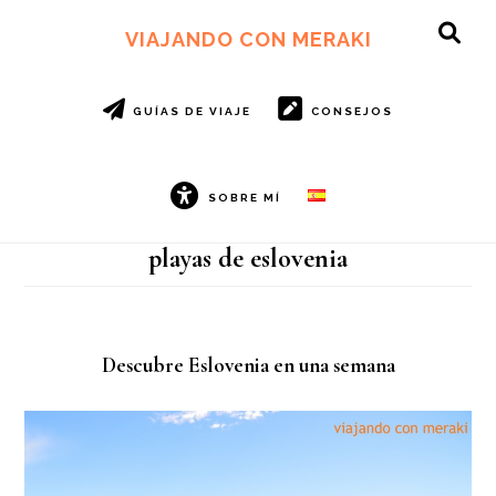
Ir
Ir
al
al
VIAJANDO CON MERAKI
SH
contenido
pie
OF
principal
de
CO
página
GUÍAS DE VIAJE
CONSEJOS
SOBRE MÍ
playas de eslovenia
Descubre Eslovenia en una semana