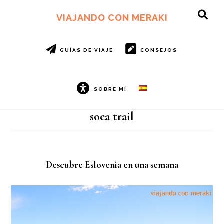
Ir
Ir
al
al
VIAJANDO CON MERAKI
SH
contenido
pie
OF
principal
de
CO
página
GUÍAS DE VIAJE
CONSEJOS
SOBRE MÍ
soca trail
Descubre Eslovenia en una semana