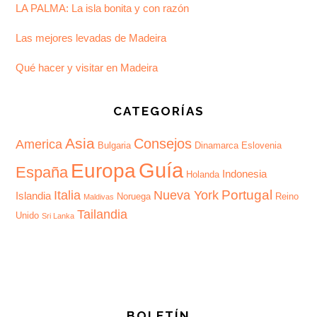
LA PALMA: La isla bonita y con razón
Las mejores levadas de Madeira
Qué hacer y visitar en Madeira
CATEGORÍAS
Asia
Consejos
America
Bulgaria
Dinamarca
Eslovenia
Guía
Europa
España
Indonesia
Holanda
Portugal
Italia
Nueva York
Islandia
Noruega
Reino
Maldivas
Tailandia
Unido
Sri Lanka
BOLETÍN