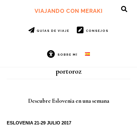
Ir
Ir
al
al
VIAJANDO CON MERAKI
SH
contenido
pie
OF
principal
de
CO
página
GUÍAS DE VIAJE
CONSEJOS
SOBRE MÍ
portoroz
Descubre Eslovenia en una semana
ESLOVENIA 21-29 JULIO 2017