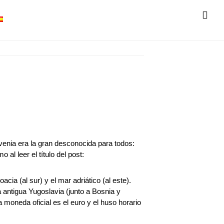
SH
OF
CO
nia era la gran desconocida para todos:
l leer el título del post:
acia (al sur) y el mar adriático (al este).
 antigua Yugoslavia (junto a Bosnia y
 moneda oficial es el euro y el huso horario