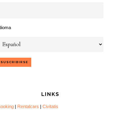
dioma
LINKS
ooking
|
Rentalcars
|
Civitatis