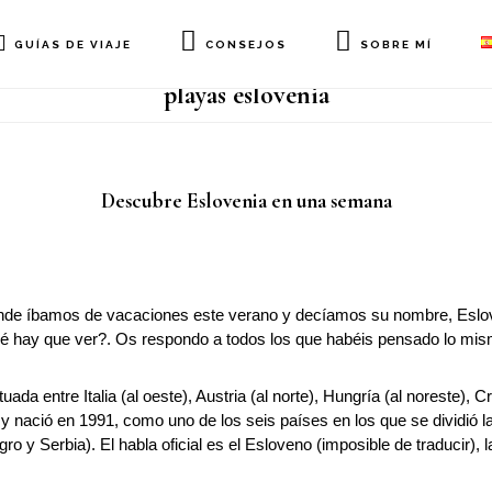
GUÍAS DE VIAJE
CONSEJOS
SOBRE MÍ
playas eslovenia
Descubre Eslovenia en una semana
de íbamos de vacaciones este verano y decíamos su nombre, Eslove
ay que ver?. Os respondo a todos los que habéis pensado lo mismo a
da entre Italia (al oeste), Austria (al norte), Hungría (al noreste), Cro
y nació en 1991, como uno de los seis países en los que se dividió la
y Serbia). El habla oficial es el Esloveno (imposible de traducir), la