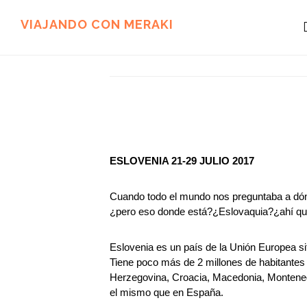
Ir
Ir
al
al
VIAJANDO CON MERAKI
contenido
pie
principal
de
página
ESLOVENIA 21-29 JULIO 2017
Cuando todo el mundo nos preguntaba a dón
¿pero eso donde está?¿Eslovaquia?¿ahí qué h
Eslovenia es un país de la Unión Europea situa
Tiene poco más de 2 millones de habitantes 
Herzegovina, Croacia, Macedonia, Montenegro 
el mismo que en España.