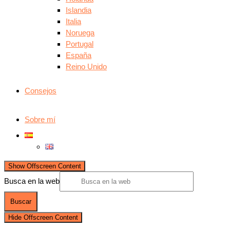
Islandia
Italia
Noruega
Portugal
España
Reino Unido
Consejos
Sobre mí
Show Offscreen Content
Busca en la web
Hide Offscreen Content