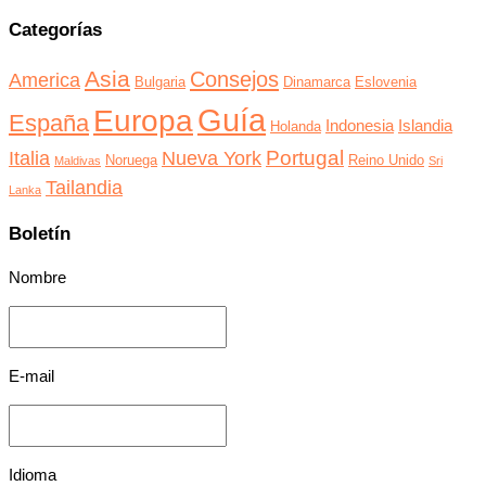
Categorías
Asia
Consejos
America
Bulgaria
Dinamarca
Eslovenia
Guía
Europa
España
Indonesia
Islandia
Holanda
Portugal
Italia
Nueva York
Noruega
Reino Unido
Maldivas
Sri
Tailandia
Lanka
Boletín
Nombre
E-mail
Idioma