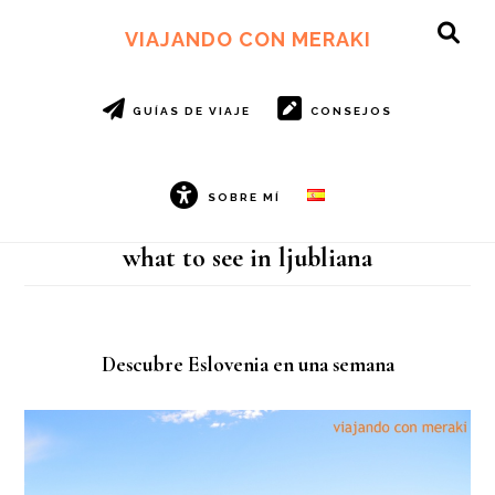
Ir
Ir
al
al
VIAJANDO CON MERAKI
SH
contenido
pie
OF
principal
de
CO
página
GUÍAS DE VIAJE
CONSEJOS
SOBRE MÍ
what to see in ljubliana
Descubre Eslovenia en una semana